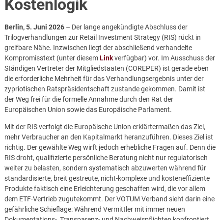
Kostenlogik
Berlin, 5. Juni 2026
– Der lange angekündigte Abschluss der
Trilogverhandlungen zur Retail Investment Strategy (RIS) rückt in
greifbare Nähe. Inzwischen liegt der abschließend verhandelte
Kompromisstext (unter diesem
Link
verfügbar) vor. Im Ausschuss der
Ständigen Vertreter der Mitgliedstaaten (COREPER) ist gerade eben
die erforderliche Mehrheit für das Verhandlungsergebnis unter der
zypriotischen Ratspräsidentschaft zustande gekommen. Damit ist
der Weg frei für die formelle Annahme durch den Rat der
Europäischen Union sowie das Europäische Parlament.
Mit der RIS verfolgt die Europäische Union erklärtermaßen das Ziel,
mehr Verbraucher an den Kapitalmarkt heranzuführen. Dieses Ziel ist
richtig. Der gewählte Weg wirft jedoch erhebliche Fragen auf. Denn die
RIS droht, qualifizierte persönliche Beratung nicht nur regulatorisch
weiter zu belasten, sondern systematisch abzuwerten während für
standardisierte, breit gestreute, nicht-komplexe und kosteneffiziente
Produkte faktisch eine Erleichterung geschaffen wird, die vor allem
dem ETF-Vertrieb zugutekommt. Der VOTUM Verband sieht darin eine
gefährliche Schieflage: Während Vermittler mit immer neuen
Dokumentations-, Transparenz- und Nachweispflichten konfrontiert