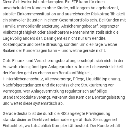
Diese Sichtweise ist unterkomplex. Ein ETF kann für einen
unverheirateten Kunden ohne Kinder, mit langem Anlagehorizont,
stabiler Einkommenssituation und ausreichender Risikotragfähigkeit
ein sinnvoller Baustein in einem Gesamtportfolio sein. Bei Kunden mit
Familie, Immobilienfinanzierung, Absicherungsbedarf, begrenzter
Risikotragfähigkeit oder absehbarem Renteneintritt stellt sich die
Lage völlig anders dar. Dann geht es nicht nur um Rendite,
Kostenquote und breite Streuung, sondern um die Frage, welche
Risiken der Kunde tragen kann – und welche gerade nicht.
Gute Finanz- und Versicherungsberatung erschöpft sich nicht in der
Auswahl eines günstigen Anlageprodukts. In der Lebenswirklichkeit
der Kunden geht es ebenso um Berufsunfähigkeit,
Hinterbliebenenschutz, Altersvorsorge, Pflege, Liquiditätsplanung,
Nachfolgeregelungen und die rechtssichere Strukturierung von
Vermögen. Wer Anlagevermittlung regulatorisch auf billige
Standardprodukte verengt, verkennt den Kern der Beratungsleistung
und wertet diese systematisch ab.
Gerade deshalb ist die durch die RIS angelegte Privilegierung
standardisierter Direktvertriebsmodelle gefährlich. Sie suggeriert
Einfachheit, wo tatsächlich Komplexität besteht. Der Kunde erhält