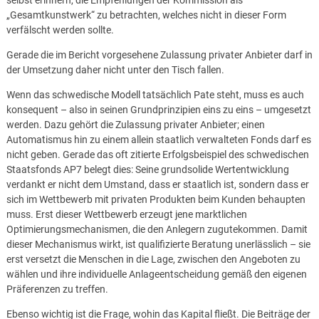
selbst erinnern, die Empfehlungen der Kommission als
„Gesamtkunstwerk“ zu betrachten, welches nicht in dieser Form
verfälscht werden sollte.
Gerade die im Bericht vorgesehene Zulassung privater Anbieter darf in
der Umsetzung daher nicht unter den Tisch fallen.
Wenn das schwedische Modell tatsächlich Pate steht, muss es auch
konsequent – also in seinen Grundprinzipien eins zu eins – umgesetzt
werden. Dazu gehört die Zulassung privater Anbieter; einen
Automatismus hin zu einem allein staatlich verwalteten Fonds darf es
nicht geben. Gerade das oft zitierte Erfolgsbeispiel des schwedischen
Staatsfonds AP7 belegt dies: Seine grundsolide Wertentwicklung
verdankt er nicht dem Umstand, dass er staatlich ist, sondern dass er
sich im Wettbewerb mit privaten Produkten beim Kunden behaupten
muss. Erst dieser Wettbewerb erzeugt jene marktlichen
Optimierungsmechanismen, die den Anlegern zugutekommen. Damit
dieser Mechanismus wirkt, ist qualifizierte Beratung unerlässlich – sie
erst versetzt die Menschen in die Lage, zwischen den Angeboten zu
wählen und ihre individuelle Anlageentscheidung gemäß den eigenen
Präferenzen zu treffen.
Ebenso wichtig ist die Frage, wohin das Kapital fließt. Die Beiträge der