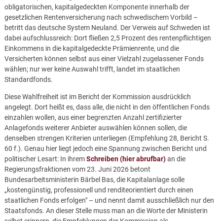
obligatorischen, kapitalgedeckten Komponente innerhalb der
gesetzlichen Rentenversicherung nach schwedischem Vorbild –
betritt das deutsche System Neuland. Der Verweis auf Schweden ist
dabei aufschlussreich: Dort fließen 2,5 Prozent des rentenpflichtigen
Einkommens in die kapitalgedeckte Prämienrente, und die
Versicherten können selbst aus einer Vielzahl zugelassener Fonds
wählen; nur wer keine Auswahl trifft, landet im staatlichen
Standardfonds.
Diese Wahlfreiheit ist im Bericht der Kommission ausdrücklich
angelegt. Dort heißt es, dass alle, die nicht in den öffentlichen Fonds
einzahlen wollen, aus einer begrenzten Anzahl zertifizierter
Anlagefonds weiterer Anbieter auswählen können sollen, die
denselben strengen Kriterien unterliegen (Empfehlung 28, Bericht S.
60 f.). Genau hier liegt jedoch eine Spannung zwischen Bericht und
politischer Lesart: In ihrem
Schreiben (hier abrufbar)
an die
Regierungsfraktionen vom 23. Juni 2026 betont
Bundesarbeitsministerin Bärbel Bas, die Kapitalanlage solle
„kostengünstig, professionell und renditeorientiert durch einen
staatlichen Fonds erfolgen" – und nennt damit ausschließlich nur den
Staatsfonds. An dieser Stelle muss man an die Worte der Ministerin